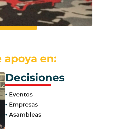
e apoya en:
Decisiones
Eventos
Empresas
Asambleas