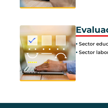
Evalua
Sector educ
Sector labo