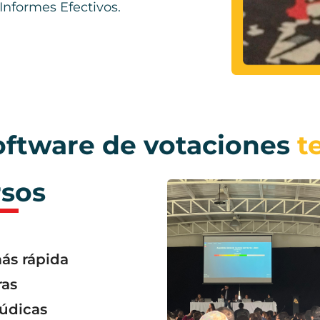
 Informes Efectivos.
oftware de votaciones
t
sos
ás rápida
ras
údicas