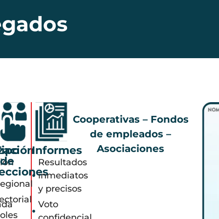
egados
Cooperativas – Fondos
de empleados –
Asociaciones
zación
Tipo
Informes
de
ión
Resultados
ecciones
inmediatos
egional
y precisos
ectorial
ada
Voto
oles
confidencial