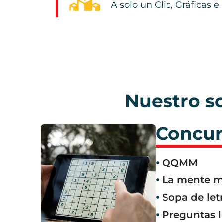
A solo un Clic, Gráficas e
Nuestro s
Concur
QQMM
La mente m
Sopa de let
Preguntas l