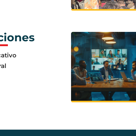
ciones
ativo
ral