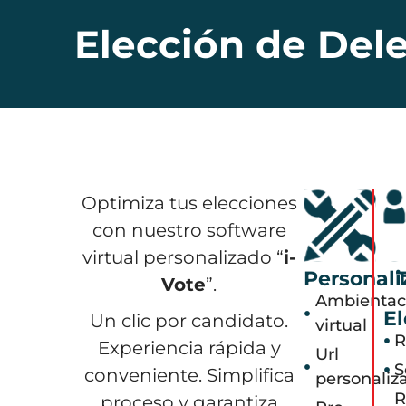
Elección de Del
Optimiza tus elecciones
con nuestro software
virtual personalizado “
i-
Personali
Vote
”.
Ambientac
El
Un clic por candidato.
virtual
R
Experiencia rápida y
Url
S
conveniente. Simplifica
personaliz
R
proceso y garantiza