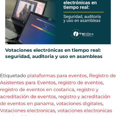
Votaciones electrónicas en tiempo real:
seguridad, auditoria y uso en asambleas
Etiquetado
plataformas para eventos
,
Registro de
Asistentes para Eventos
,
registro de eventos
,
registro de eventos en costarica
,
registro y
acreditación de eventos
,
registro y acreditación
de eventos en panama
,
votaciones digitales
,
Votaciones electronicas
,
votaciones electronicas