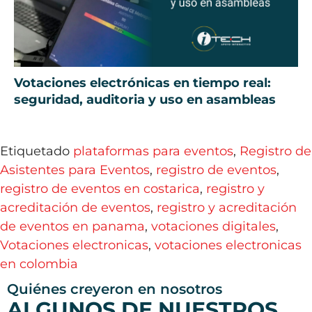
Votaciones electrónicas en tiempo real:
seguridad, auditoria y uso en asambleas
Etiquetado
plataformas para eventos
,
Registro de
Asistentes para Eventos
,
registro de eventos
,
registro de eventos en costarica
,
registro y
acreditación de eventos
,
registro y acreditación
de eventos en panama
,
votaciones digitales
,
Votaciones electronicas
,
votaciones electronicas
en colombia
Quiénes creyeron en nosotros
ALGUNOS DE NUESTROS